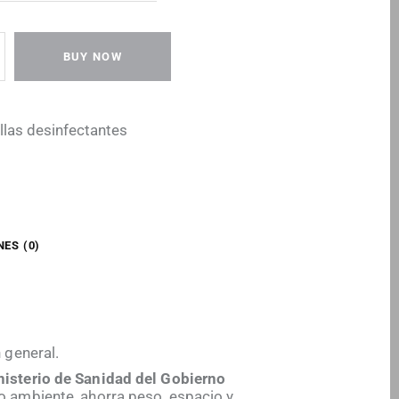
BUY NOW
llas desinfectantes
ES (0)
 general.
isterio de Sanidad del Gobierno
o ambiente, ahorra peso, espacio y