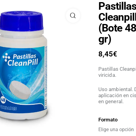
Pastilla
Cleanpil
(Bote 48
gr)
8,45
€
Pastillas Cleanpi
viricida.
Uso ambiental. 
aplicación en ci
en general.
Formato