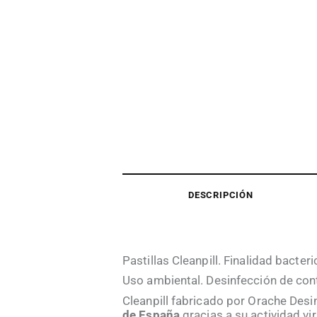
DESCRIPCIÓN
Pastillas Cleanpill. Finalidad bacteric
Uso ambiental. Desinfección de cont
Cleanpill fabricado por Orache Desi
de España
gracias a su actividad v