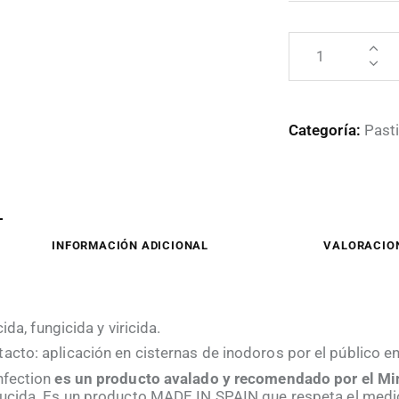
Categoría:
Pasti
INFORMACIÓN ADICIONAL
VALORACION
ida, fungicida y viricida.
acto: aplicación en cisternas de inodoros por el público en
nfection
es un producto avalado y recomendado por el Min
irucida. Es un producto MADE IN SPAIN que respeta el medi